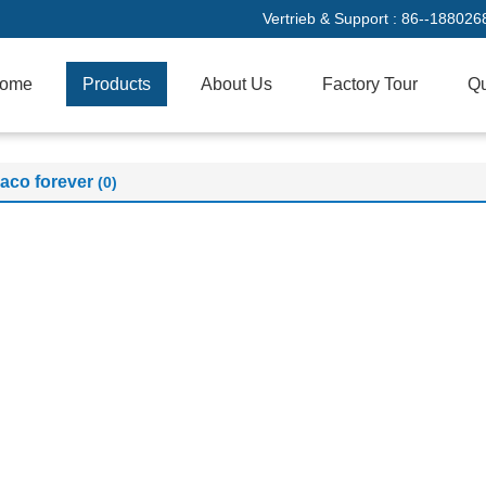
Vertrieb & Support :
86--188026
ome
Products
About Us
Factory Tour
Qu
aco forever
(0)