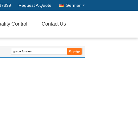
87899
Request A Quote
German
ality Control
Contact Us