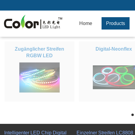
Home
Products
Zugänglicher Streifen
Digital-Neonflex
RGBW LED
h
Intelligenter LED Chip Digital
Einzelner Streifen LC8808