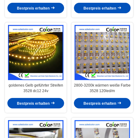
Hoteldekoration des Streifens
für das Beleuchten des Projektes
führte Streifenlicht
mit weniger Drähten
Bestpreis erhalten
Bestpreis erhalten
goldenes Gelb geführter Streifen
2800-3200k wärmen weiße Farbe
3528 dc12 24v
3528 120led/m
Bestpreis erhalten
Bestpreis erhalten