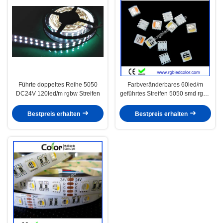
Führte doppeltes Reihe 5050
Farbveränderbares 60led/m
DC24V 120led/m rgbw Streifen
geführtes Streifen 5050 smd rgbw
4 in 1
Bestpreis erhalten
Bestpreis erhalten