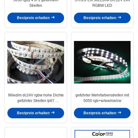
Streifen
RGBW LED
Bestpreis erhalten
Bestpreis erhalten
96led/m dc24V rgbw hohe Dichte
geführter Mehrfarbenstreifen mit
geführter Streifen ip67
5050 rgb+w/ww/nw/cw
wasserdicht
Bestpreis erhalten
Bestpreis erhalten