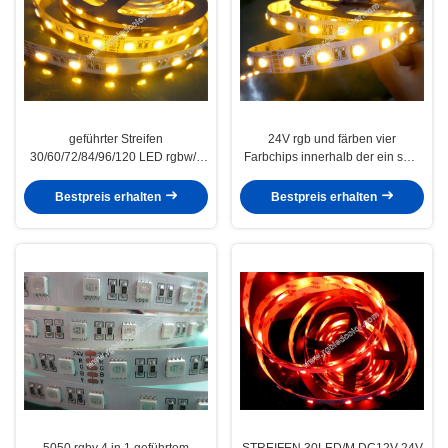
geführter Streifen
24V rgb und färben vier
30/60/72/84/96/120 LED rgbw/y
Farbchips innerhalb der ein smd
4in1 pro m
geführten Streifen gelb
Bestpreis erhalten
Bestpreis erhalten
5050 rgby 4 in 1 geführtem
STREIFEN 30LED/M DC12V 24V