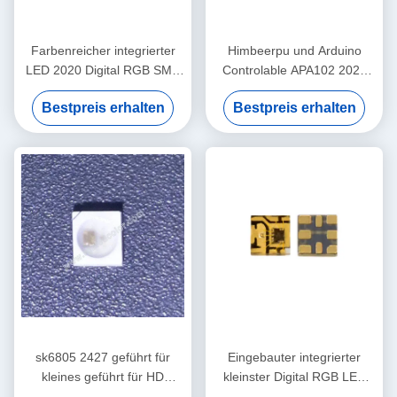
Farbenreicher integrierter
Himbeerpu und Arduino
LED 2020 Digital RGB SMD
Controlable APA102 2020
LED Chip APA102
Smart LED für DIY-Projekt
Bestpreis erhalten
Bestpreis erhalten
sk6805 2427 geführt für
Eingebauter integrierter
kleines geführt für HD
kleinster Digital RGB LED
geführte Anzeige P3
Chip APA102 2020 SDM