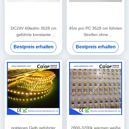
DC24V 60led/m 3528 cm
45m pro PC 3528 cm führten
geführte konstante
Streifen ohne
gegenwärtige
Spannungsabfall für das
Bestpreis erhalten
Bestpreis erhalten
Hoteldekoration des
Beleuchten des Projektes mit
Streifens führte Streifenlicht
weniger Drähten
goldenes Gelb geführter
2800-3200k wärmen weiße