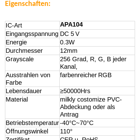
Eigenschaften:
APA104
IC-Art
Eingangsspannung
DC 5
V
Energie
0.3W
Durchmesser
12mm
Grayscale
256 Grad, R, G, B jeder
Kanal,
Ausstrahlen von
farbenreicher
RGB
Farbe
Lebensdauer
≥50000Hrs
Material
milkly costomize PVC-
Abdeckung oder als
Antrag
Betriebstemperatur
-40°C~70°C
Öffnungswinkel
110°
Zertifikat
CER u. RoHS