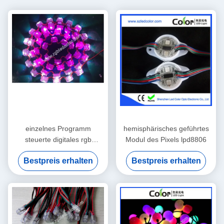
einzelnes Programm
hemisphärisches geführtes
steuerte digitales rgb
Modul des Pixels lpd8806
geführtes Scheinwerferlicht
Bestpreis erhalten
Bestpreis erhalten
mit 60 Grad-Linse