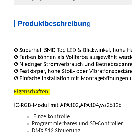
Produktbeschreibung
Ø Superhell SMD Top LED & Blickwinkel, hohe Hel
Ø Farben können als Vollfarbe ausgewählt wer
Ø Niedriger Stromverbrauch und Betriebsspannu
Ø Festkörper, hohe Stoß- oder Vibrationsbestän
Ø Einfache Installation mit Montageöffnungen 
Eigenschaften:
IC-RGB-Modul mit APA102,APA104,ws2812b
Einzelkontrolle
Programmierbares und SD-Controller
DMX 512 Steuerung