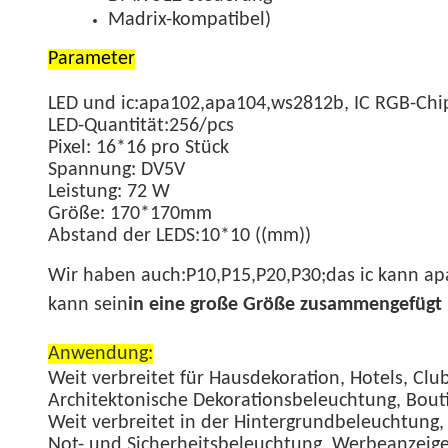
Madrix-kompatibel
)
Parameter
LED und ic:apa102,apa104,ws2812b, IC RGB-Chi
LED-Quantität:256/pcs
Pixel: 16*16 pro Stück
Spannung: DV5V
Leistung: 72 W
Größe: 170*170mm
Abstand der LEDS:10*10 ((mm))
Wir haben auch:P10,P15,P20,P30;das ic kann
kann sein
in eine große Größe zusammengefügt
Anwendung:
Weit verbreitet für Hausdekoration, Hotels, Clu
Architektonische Dekorationsbeleuchtung, Bo
Weit verbreitet in der Hintergrundbeleuchtung
Not- und Sicherheitsbeleuchtung, Werbeanzeig