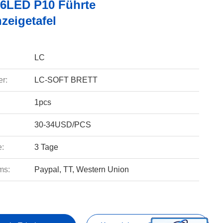
56LED P10 Führte
zeigetafel
LC
r:
LC-SOFT BRETT
1pcs
30-34USD/PCS
e:
3 Tage
ms:
Paypal, TT, Western Union