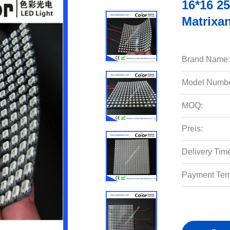
16*16 2
Matrixan
Brand Name:
Model Numbe
MOQ:
Preis:
Delivery Tim
Payment Ter