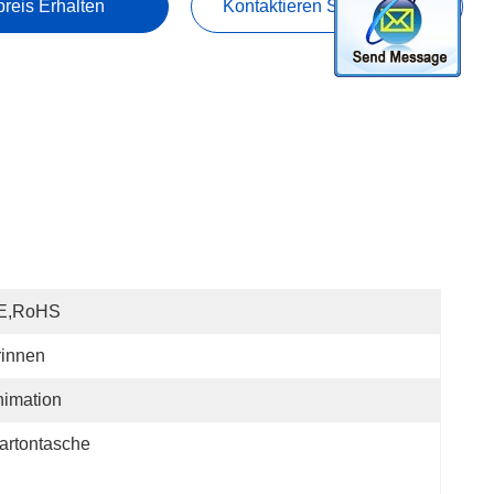
preis Erhalten
Kontaktieren Sie Uns Jetzt
E,RoHS
rinnen
imation
artontasche