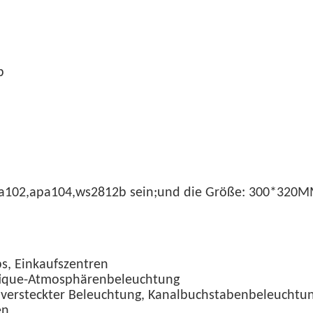
p
 apa102,apa104,ws2812b sein;und die Größe: 300*
bs, Einkaufszentren
utique-Atmosphärenbeleuchtung
, versteckter Beleuchtung, Kanalbuchstabenbeleuchtu
en