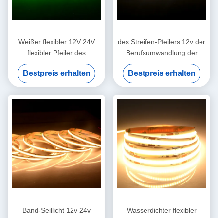
Weißer flexibler 12V 24V
des Streifen-Pfeilers 12v der
flexibler Pfeiler des
Berufsumwandlung der
wasserdichten des Band-
fabrikfertigung bunten
Bestpreis erhalten
Bestpreis erhalten
Ip65 Licht-führte hellen
flexibles geführtes
Streifen
Fernsteuerungslicht
Band-Seillicht 12v 24v
Wasserdichter flexibler