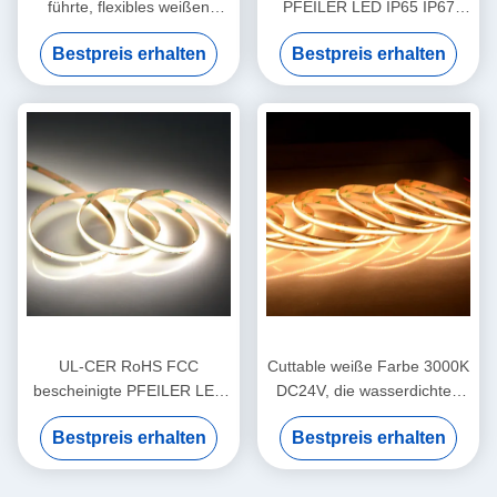
führte, flexibles weißen
PFEILER LED IP65 IP67
Luxhalbleiterchip-
IP68 linearer Streifen
Bestpreis erhalten
Bestpreis erhalten
Uhrkettepfeiler zu biegen
ohne Punkt
Neonbeleuchtung
UL-CER RoHS FCC
Cuttable weiße Farbe 3000K
bescheinigte PFEILER LED
DC24V, die wasserdichten
linearen Streifen
PFEILER LED IP65 IP67
Bestpreis erhalten
Bestpreis erhalten
IP68 Streifen ausstrahlt