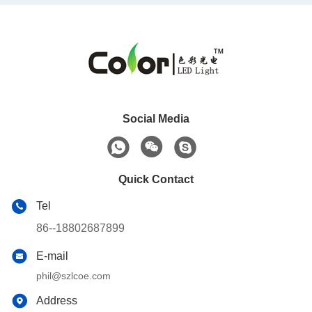
Social Media
Quick Contact
Tel
86--18802687899
E-mail
phil@szlcoe.com
Address