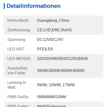
Detailinformationen
Herkunftsort:
Guangdong, China
Zertifizierung:
CE,LVD,EMC,RoHS
Spannung:
DC12V/DC24V
LED-ART:
PFEILER
LED-MENGE:
320/420/480/504/512/528/546
Ausstrahlen
2600K/3000K/4000K/6000K
Von Farbe:
Leistung In
8W/m, 10W/m, 17W/m
Watt:
PWB-Größe:
5MM/8MM/10MM
PWB-Farbe::
Weiß/Schwarzes