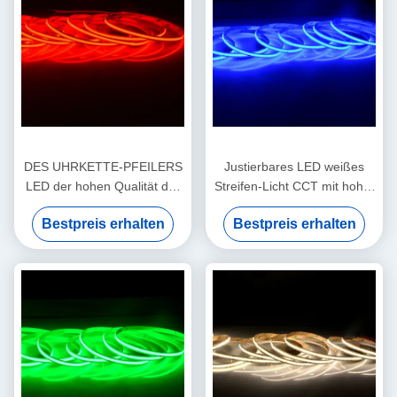
DES UHRKETTE-PFEILERS
Justierbares LED weißes
LED der hohen Qualität der
Streifen-Licht CCT mit hoher
Stelle freie flexible 528 led/m
Dichte, färben optionalen
Bestpreis erhalten
Bestpreis erhalten
8W ultra schmale 5
Flip-Chip Extremely Flexible-
Millimeter 90Ra Streifen
PFEILER LED Streifen