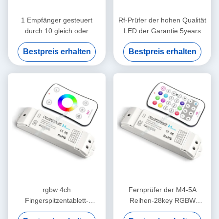
1 Empfänger gesteuert
Rf-Prüfer der hohen Qualität
durch 10 gleich oder
LED der Garantie 5years
unterschiedliche Rf-
Bestpreis erhalten
Bestpreis erhalten
Direktübertragung
rgbw 4ch
Fernprüfer der M4-5A
Fingerspitzentablett-
Reihen-28key RGBW
Fernprüfer für rgbw geführte
direktübertragungs-LED