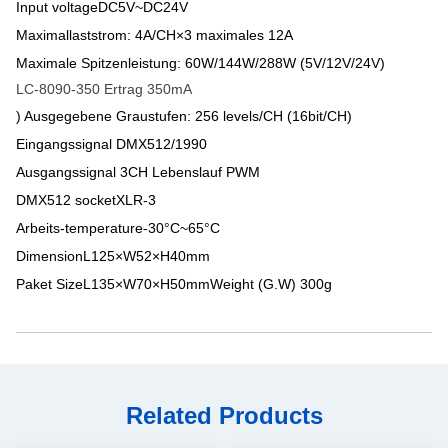
Input voltageDC5V~DC24V
Maximallaststrom: 4A/CH×3 maximales 12A
Maximale Spitzenleistung: 60W/144W/288W (5V/12V/24V)
LC-8090-350 Ertrag 350mA
) Ausgegebene Graustufen: 256 levels/CH (16bit/CH)
Eingangssignal DMX512/1990
Ausgangssignal 3CH Lebenslauf PWM
DMX512 socketXLR-3
Arbeits-temperature-30°C~65°C
DimensionL125×W52×H40mm
Paket SizeL135×W70×H50mmWeight (G.W) 300g
Related Products