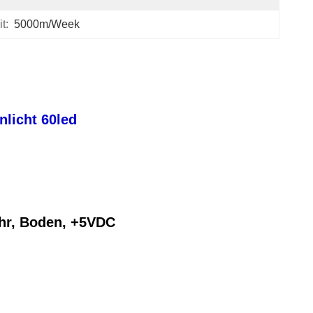
t:
5000m/week
nlicht 60led
Uhr, Boden, +5VDC