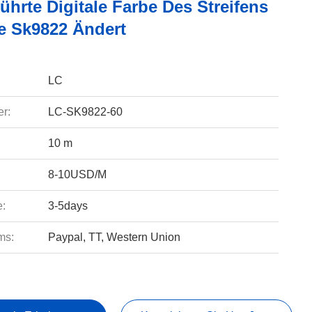
hrte Digitale Farbe Des Streifens
ie Sk9822 Ändert
LC
r:
LC-SK9822-60
10 m
8-10USD/M
e:
3-5days
ms:
Paypal, TT, Western Union