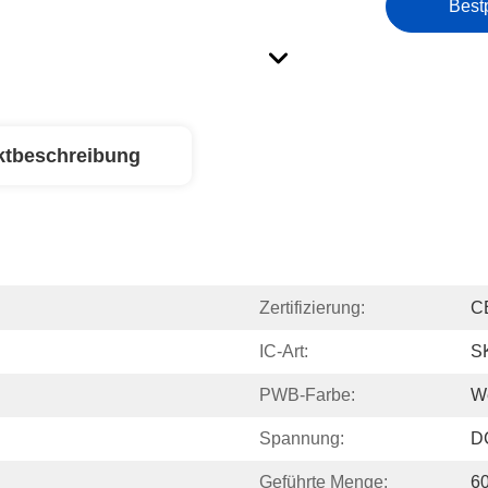
Best
ktbeschreibung
Zertifizierung:
C
IC-Art:
S
PWB-Farbe:
We
Spannung:
D
Geführte Menge:
6