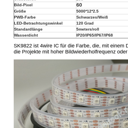
60
Bild-Pixel
Größe
5000*12*2.5
PWB-Farbe
Schwarzes/Weiß
LED-Betrachtungswinkel
120 Grad
Standardlänge
5meters/roll
Wasserdicht
IP20/IP65/IP67/IP68
SK9822 ist 4wire IC für die Farbe, die, mit einem D
die Projekte mit hoher Bildwiederholfrequenz oder