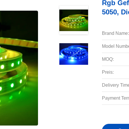
Rgb Gefü
5050, D
Brand Name:
Model Numbe
MOQ:
Preis:
Delivery Tim
Payment Ter