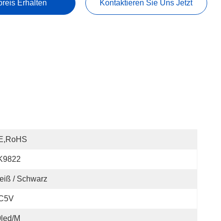
preis Erhalten
Kontaktieren Sie Uns Jetzt
E,RoHS
K9822
iß / Schwarz
C5V
0led/m