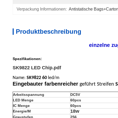
Verpackung Informationen:
Antistatische Bags+carto
Produktbeschreibung
einzelne zu
Spezifikationen:
SK9822 LED Chip.pdf
Name:
SK9822 60
led/m
Eingebauter
farbenreicher
geführt
Streifen
S
Arbeitsspannung
DC5V
LED Menge
60pcs
IC Menge
60pcs
18w
Energie/M
Graustufen
256