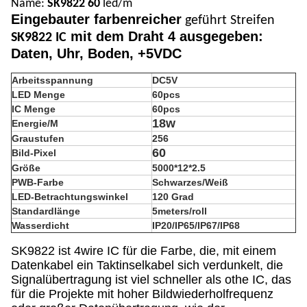
Name:
SK9822 60
led/m
Eingebauter
farbenreicher
geführt
Streifen
mit dem Draht 4 ausgegeben:
SK9822 IC
Daten, Uhr, Boden, +5VDC
Arbeitsspannung
DC5V
LED Menge
60pcs
IC Menge
60pcs
18w
Energie/M
Graustufen
256
60
Bild-Pixel
Größe
5000*12*2.5
PWB-Farbe
Schwarzes/Weiß
LED-Betrachtungswinkel
120 Grad
Standardlänge
5meters/roll
Wasserdicht
IP20/IP65/IP67/IP68
SK9822 ist 4wire IC für die Farbe, die, mit einem
Datenkabel ein Taktinselkabel sich verdunkelt, die
Signalübertragung ist viel schneller als othe IC, das
für die Projekte mit hoher Bildwiederholfrequenz