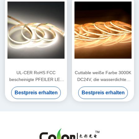
UL-CER RoHS FCC
Cuttable weiße Farbe 3000K
bescheinigte PFEILER LED
DC24V, die wasserdichten
linearen Streifen
PFEILER LED IP65 IP67
Bestpreis erhalten
Bestpreis erhalten
IP68 Streifen ausstrahlt