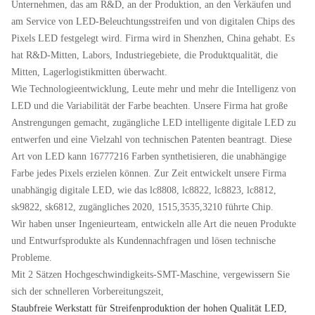
Unternehmen, das am R&D, an der Produktion, an den Verkäufen und
am Service von LED-Beleuchtungsstreifen und von digitalen Chips des
Pixels LED festgelegt wird. Firma wird in Shenzhen, China gehabt. Es
hat R&D-Mitten, Labors, Industriegebiete, die Produktqualität, die
Mitten, Lagerlogistikmitten überwacht.
Wie Technologieentwicklung, Leute mehr und mehr die Intelligenz von
LED und die Variabilität der Farbe beachten. Unsere Firma hat große
Anstrengungen gemacht, zugängliche LED intelligente digitale LED zu
entwerfen und eine Vielzahl von technischen Patenten beantragt. Diese
Art von LED kann 16777216 Farben synthetisieren, die unabhängige
Farbe jedes Pixels erzielen können. Zur Zeit entwickelt unsere Firma
unabhängig digitale LED, wie das lc8808, lc8822, lc8823, lc8812,
sk9822, sk6812, zugängliches 2020, 1515,3535,3210 führte Chip.
Wir haben unser Ingenieurteam, entwickeln alle Art die neuen Produkte
und Entwurfsprodukte als Kundennachfragen und lösen technische
Probleme.
Mit 2 Sätzen Hochgeschwindigkeits-SMT-Maschine, vergewissern Sie
sich der schnelleren Vorbereitungszeit,
Staubfreie Werkstatt für
Streifenproduktion der
hohen Qualität
LED
,