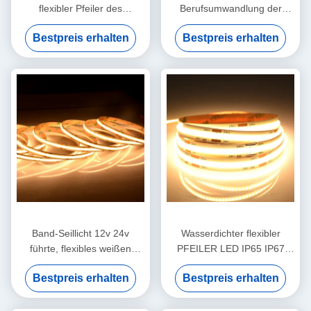
flexibler Pfeiler des
Berufsumwandlung der
wasserdichten des Band-
fabrikfertigung bunten
Bestpreis erhalten
Bestpreis erhalten
Ip65 Licht-führte hellen
flexibles geführtes
Streifen
Fernsteuerungslicht
Band-Seillicht 12v 24v
Wasserdichter flexibler
führte, flexibles weißen
PFEILER LED IP65 IP67
Luxhalbleiterchip-
IP68 linearer Streifen
Bestpreis erhalten
Bestpreis erhalten
Uhrkettepfeiler zu biegen
ohne Punkt
Neonbeleuchtung