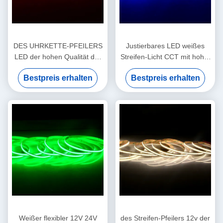
DES UHRKETTE-PFEILERS
Justierbares LED weißes
LED der hohen Qualität der
Streifen-Licht CCT mit hoher
Stelle freie flexible 528 led/m
Dichte, färben optionalen
Bestpreis erhalten
Bestpreis erhalten
8W ultra schmale 5
Flip-Chip Extremely Flexible-
Millimeter 90Ra Streifen
PFEILER LED Streifen
Weißer flexibler 12V 24V
des Streifen-Pfeilers 12v der