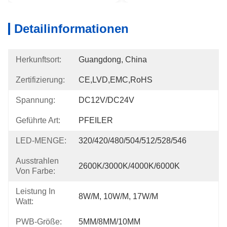
Detailinformationen
Herkunftsort:
Guangdong, China
Zertifizierung:
CE,LVD,EMC,RoHS
Spannung:
DC12V/DC24V
Geführte Art:
PFEILER
LED-MENGE:
320/420/480/504/512/528/546
Ausstrahlen
2600K/3000K/4000K/6000K
Von Farbe:
Leistung In
8W/m, 10W/m, 17W/m
Watt:
PWB-Größe:
5MM/8MM/10MM