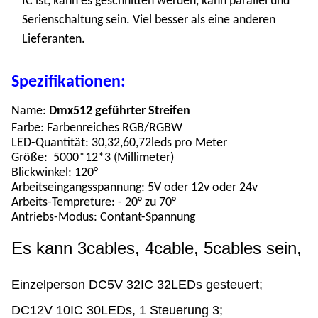
IC
ist
, kann es geschnitten werden, kann parallel und
Serienschaltung sein. Viel besser als eine anderen
Lieferanten.
Spezifikationen:
Name:
Dmx512 geführter Streifen
Farbe: Farbenreiches RGB/RGBW
LED-Quantität: 30,32,60,72leds pro Meter
Größe: 5000*12*3 (Millimeter)
Blickwinkel: 120°
Arbeitseingangsspannung: 5V oder 12v oder 24v
Arbeits-Tempreture: - 20° zu 70°
Antriebs-Modus: Contant-Spannung
Es kann 3cables, 4cable, 5cables sein,
Einzelperson DC5V 32IC 32LEDs gesteuert;
DC12V 10IC 30LEDs, 1 Steuerung 3;