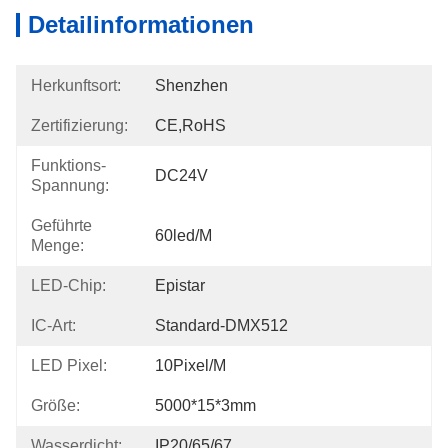
Detailinformationen
Herkunftsort:
Shenzhen
Zertifizierung:
CE,RoHS
Funktions-
DC24V
Spannung:
Geführte
60led/m
Menge:
LED-Chip:
Epistar
IC-Art:
Standard-DMX512
LED Pixel:
10Pixel/m
Größe:
5000*15*3mm
Wasserdicht:
IP20/65/67